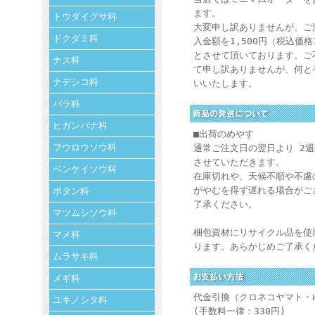
ます。
トウダイグサ科
大変申し訳ありませんが、ご
ドクダミ科
入金額を1,500円（税込価格
とさせて頂いております。ご
ナス科
て申し訳ありませんが、何と
ナデシコ科
いいたします。
バラ科
ヒガンバナ科
■出荷のめやす
フウロウソウ科
通常ご注文日の翌日より 2
させていただきます。
ベンケイソウ科
在庫切れや、天候不順や不慮
がやむを得ず遅れる場合がご
ボタン科
了承ください。
マツムシソウ科
梱包資材にリサイクル品を使
マメ科
ります。あらかじめご了承く
ムラサキ科
メギ科
代金引換（クロネコヤマト・
ユキノシタ科
(手数料一律：330円)