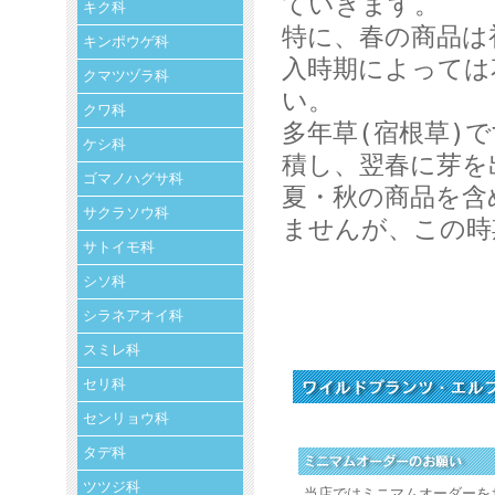
ていきます。
キク科
特に、春の商品は
キンポウゲ科
入時期によっては
クマツヅラ科
い。
クワ科
多年草(宿根草)
ケシ科
積し、翌春に芽を
ゴマノハグサ科
夏・秋の商品を含
サクラソウ科
ませんが、この時
サトイモ科
シソ科
シラネアオイ科
スミレ科
セリ科
センリョウ科
タデ科
ツツジ科
当店ではミニマムオーダーを