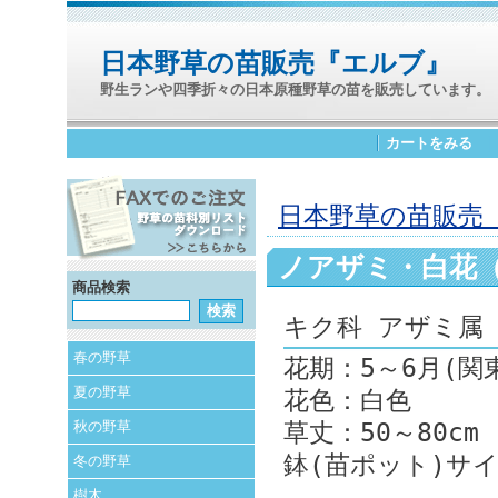
日本野草の苗販売『エルブ』
野生ランや四季折々の日本原種野草の苗を販売しています。
カートをみる
日本野草の苗販売 
ノアザミ・白花
商品検索
キク科 アザミ属
春の野草
花期：5～6月(関
夏の野草
花色：白色
秋の野草
草丈：50～80cm
鉢(苗ポット)サイ
冬の野草
樹木