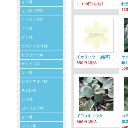
キク科
1,100円
(税込)
牡丹
82
キンポウゲ科
クマツヅラ科
クワ科
ケシ科
ゴマノハグサ科
サクラソウ科
イカリソウ （錨草)
ヤ
550円
(税込)
草)
サトイモ科
55
シソ科
シラネアオイ科
スミレ科
セリ科
センリョウ科
イワユキノシタ
コ
タデ科
660円
(税込)
盛
ツツジ科
99