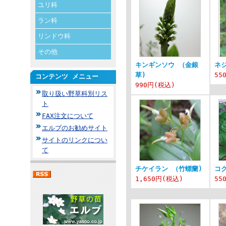
ユリ科
ラン科
リンドウ科
その他
キンギンソウ （金銀
ネ
草)
55
コンテンツ メニュー
990円
(税込)
取り扱い野草科別リス
ト
FAX注文について
エルブのお勧めサイト
サイトのリンクについ
て
チケイラン （竹螵蘭)
コ
1,650円
(税込)
55