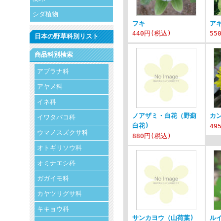
シダ植物
フキ
ア
440円
(税込)
55
日本の野草科別リスト
商品科別検索
アブラナ科
アヤメ科
イネ科
ノアザミ・白花（野薊
カ
イワタバコ科
白花)
49
ウマノスズクサ科
880円
(税込)
オトギリソウ科
オミナエシ科
ガガイモ科
カヤツリグサ科
キキョウ科
サンカヨウ（山荷葉)
ル