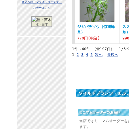
当店へのリンクはフリーです。
バナーはこち
種・苗木
ジガバチソウ（似我蜂
ス
草)
草)
770円
(税込)
99
1件～40件 （全197件） 1/5
1
2
3
4
5
次へ
最後へ
当店ではミニマムオーダーを
ます。