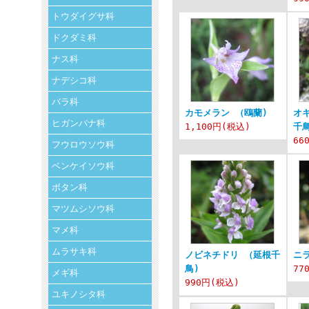
トウダイグサ科
ドクダミ科
ナス科
ナデシコ科
バラ科
カモメラン （鴎蘭)
オ
ヒガンバナ科
1,100円
(税込)
千鳥
66
フウロウソウ科
ベンケイソウ科
ボタン科
マツムシソウ科
マメ科
ムラサキ科
ノビネチドリ （延根千
ニ
鳥)
77
メギ科
990円
(税込)
ユキノシタ科