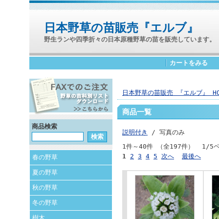
日本野草の苗販売『エルブ』
野生ランや四季折々の日本原種野草の苗を販売しています。
カートをみる
日本野草の苗販売 『エルブ』 HO
商品一覧
商品検索
説明付き
/ 写真のみ
1件～40件 （全197件） 1/5
1
2
3
4
5
次へ
最後へ
春の野草
夏の野草
秋の野草
冬の野草
樹木