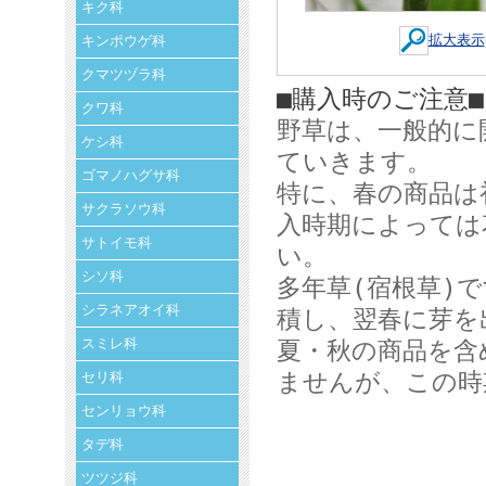
キク科
拡大表示
キンポウゲ科
クマツヅラ科
■購入時のご注意■
クワ科
野草は、一般的に
ケシ科
ていきます。
ゴマノハグサ科
特に、春の商品は
サクラソウ科
入時期によっては
サトイモ科
い。
シソ科
多年草(宿根草)
シラネアオイ科
積し、翌春に芽を
スミレ科
夏・秋の商品を含
ませんが、この時
セリ科
センリョウ科
タデ科
ツツジ科