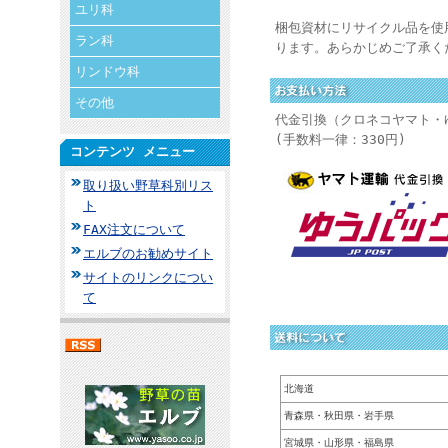
ユリ科
梱包資材にリサイクル品を使
ラン科
ります。あらかじめご了承く
リンドウ科
その他
代金引換（クロネコヤマト・
(手数料一律：330円)
コンテンツ メニュー
取り扱い野草科別リス
ト
FAX注文について
エルブのお勧めサイト
サイトのリンクについ
て
北海道
青森県・秋田県・岩手県
宮城県・山形県・福島県