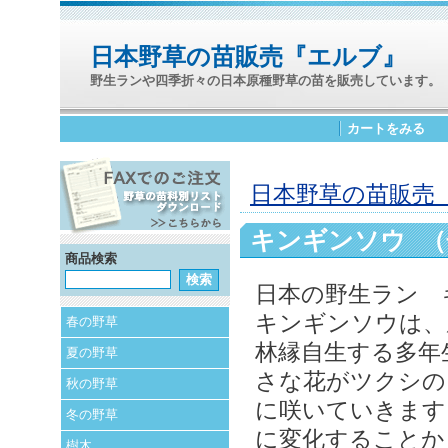
日本野草の苗販売『エルブ』
野生ランや四季折々の日本原種野草の苗を販売しています。
カートをみる
日本野草の苗販売 
キンギンソウ （
商品検索
日本の野生ラン 
キンギンソウは、
春の野草
林縁自生する多年
夏の野草
さな花がツクシの
秋の野草
に咲いていきます
冬の野草
に変化することか
樹木