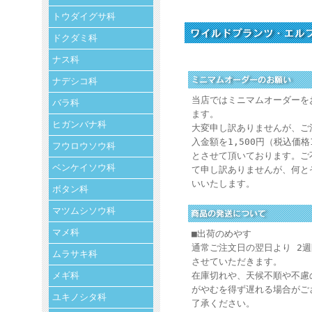
トウダイグサ科
ドクダミ科
ナス科
ナデシコ科
当店ではミニマムオーダーを
バラ科
ます。
ヒガンバナ科
大変申し訳ありませんが、ご
入金額を1,500円（税込価格
フウロウソウ科
とさせて頂いております。ご
ベンケイソウ科
て申し訳ありませんが、何と
いいたします。
ボタン科
マツムシソウ科
マメ科
■出荷のめやす
通常ご注文日の翌日より 2
ムラサキ科
させていただきます。
メギ科
在庫切れや、天候不順や不慮
がやむを得ず遅れる場合がご
ユキノシタ科
了承ください。