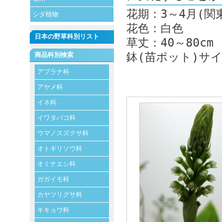
花期：3～4月(関
シダ植物
花色：白色
日本の野草科別リスト
草丈：40～80cm
鉢(苗ポット)サイズ
商品科別検索
アブラナ科
アヤメ科
イネ科
イワタバコ科
ウマノスズクサ科
オトギリソウ科
オミナエシ科
ガガイモ科
カヤツリグサ科
キキョウ科