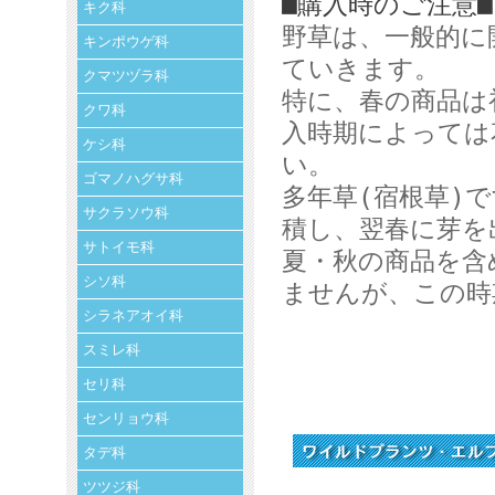
■購入時のご注意■
キク科
野草は、一般的に
キンポウゲ科
ていきます。
クマツヅラ科
特に、春の商品は
クワ科
入時期によっては
ケシ科
い。
ゴマノハグサ科
多年草(宿根草)
サクラソウ科
積し、翌春に芽を
サトイモ科
夏・秋の商品を含
シソ科
ませんが、この時
シラネアオイ科
スミレ科
セリ科
センリョウ科
タデ科
ツツジ科