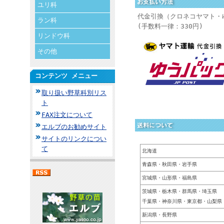
ユリ科
代金引換（クロネコヤマト・
ラン科
(手数料一律：330円)
リンドウ科
その他
コンテンツ メニュー
取り扱い野草科別リス
ト
FAX注文について
エルブのお勧めサイト
サイトのリンクについ
て
北海道
青森県・秋田県・岩手県
宮城県・山形県・福島県
茨城県・栃木県・群馬県・埼玉県
千葉県・神奈川県・東京都・山梨県
新潟県・長野県