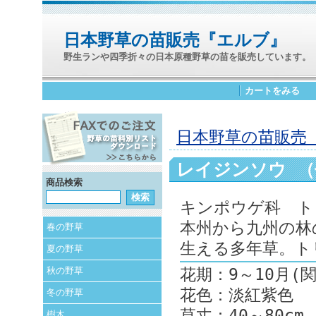
日本野草の苗販売『エルブ』
野生ランや四季折々の日本原種野草の苗を販売しています。
カートをみる
日本野草の苗販売 
レイジンソウ （
商品検索
キンポウゲ科 ト
本州から九州の林
春の野草
生える多年草。ト
夏の野草
秋の野草
花期：9～10月(
花色：淡紅紫色
冬の野草
草丈：40～80cm
樹木