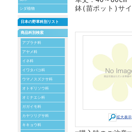
鉢(苗ポット)サイズ
シダ植物
日本の野草科別リスト
商品科別検索
アブラナ科
アヤメ科
イネ科
イワタバコ科
ウマノスズクサ科
オトギリソウ科
オミナエシ科
ガガイモ科
カヤツリグサ科
拡大表示
キキョウ科