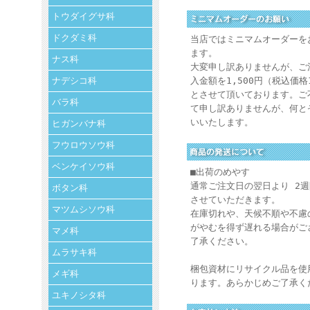
トウダイグサ科
ドクダミ科
当店ではミニマムオーダーを
ます。
ナス科
大変申し訳ありませんが、ご
ナデシコ科
入金額を1,500円（税込価格
とさせて頂いております。ご
バラ科
て申し訳ありませんが、何と
いいたします。
ヒガンバナ科
フウロウソウ科
ベンケイソウ科
■出荷のめやす
通常ご注文日の翌日より 2
ボタン科
させていただきます。
マツムシソウ科
在庫切れや、天候不順や不慮
がやむを得ず遅れる場合がご
マメ科
了承ください。
ムラサキ科
梱包資材にリサイクル品を使
メギ科
ります。あらかじめご了承く
ユキノシタ科