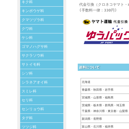
キク科
代金引換（クロネコヤマト・
(手数料一律：330円)
キンポウゲ科
クマツヅラ科
クワ科
ケシ科
ゴマノハグサ科
サクラソウ科
サトイモ科
シソ科
シラネアオイ科
北海道
青森県・秋田県・岩手県
スミレ科
宮城県・山形県・福島県
セリ科
茨城県・栃木県・群馬県・埼玉県
センリョウ科
千葉県・神奈川県・東京都・山梨県
タデ科
新潟県・長野県
ツツジ科
富山県・石川県・福井県