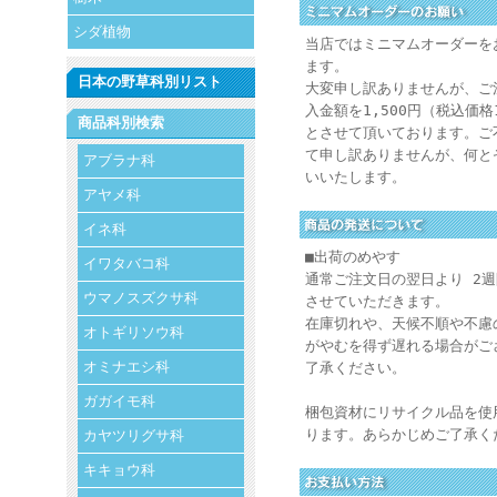
シダ植物
当店ではミニマムオーダーを
ます。
日本の野草科別リスト
大変申し訳ありませんが、ご
入金額を1,500円（税込価格
商品科別検索
とさせて頂いております。ご
て申し訳ありませんが、何と
アブラナ科
いいたします。
アヤメ科
イネ科
■出荷のめやす
イワタバコ科
通常ご注文日の翌日より 2
ウマノスズクサ科
させていただきます。
在庫切れや、天候不順や不慮
オトギリソウ科
がやむを得ず遅れる場合がご
オミナエシ科
了承ください。
ガガイモ科
梱包資材にリサイクル品を使
ります。あらかじめご了承く
カヤツリグサ科
キキョウ科