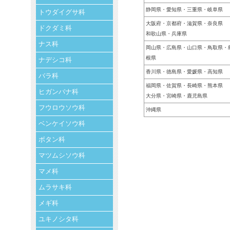
静岡県・愛知県・三重県・岐阜県
トウダイグサ科
大阪府・京都府・滋賀県・奈良県
ドクダミ科
和歌山県・兵庫県
ナス科
岡山県・広島県・山口県・鳥取県・
根県
ナデシコ科
香川県・徳島県・愛媛県・高知県
バラ科
福岡県・佐賀県・長崎県・熊本県
ヒガンバナ科
大分県・宮崎県・鹿児島県
フウロウソウ科
沖縄県
ベンケイソウ科
ボタン科
マツムシソウ科
マメ科
ムラサキ科
メギ科
ユキノシタ科